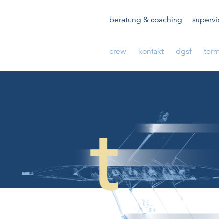
beratung & coaching
supervi
crew
kontakt
dgsf
ter